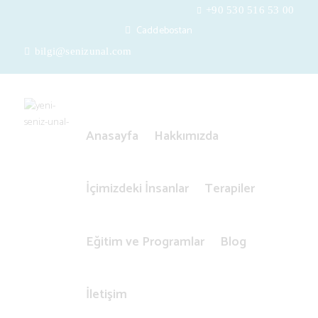
+90 530 516 53 00
Caddebostan
bilgi@senizunal.com
Anasayfa
Hakkımızda
İçimizdeki İnsanlar
Terapiler
Eğitim ve Programlar
Blog
E
İletişim
n