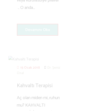
veya kurufasulye pilava?
.. O anda...
Devamını Oku
15 Ocak 2018
Dr. Şeniz
Ünal
Kahvaltı Terapisi
Aç olan miden mi, ruhun
mu? KAHVALTI