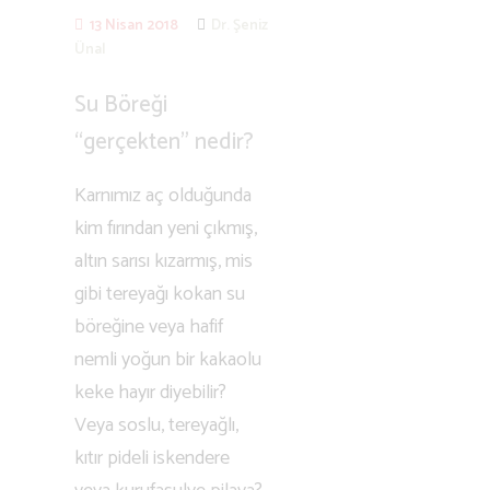
13 Nisan 2018
Dr. Şeniz
Ünal
Su Böreği
“gerçekten” nedir?
Karnımız aç olduğunda
kim fırından yeni çıkmış,
altın sarısı kızarmış, mis
gibi tereyağı kokan su
böreğine veya hafif
nemli yoğun bir kakaolu
keke hayır diyebilir?
Veya soslu, tereyağlı,
kıtır pideli iskendere