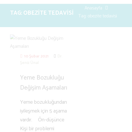
g
Anasayfa
TAG: OBEZITE TEDAVISI
l
Tag: obezite tedavisi
i
s
h
10 Şubar 2021
Dr.
Şeniz Ünal
Yeme Bozukluğu
Değişim Aşamaları
Yeme bozukluğundan
iyileşmek için 5 aşama
vardır. Ön-düşünce
Kişi bir problemi