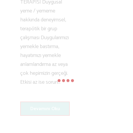
TERAPİSİ Duygusal
yeme / yememe
hakkında deneyimsel,
terapötik bir grup
çalışması Duygularımızı
yemekle bastırma,
hayatımızı yemekle
anlamlandırma az veya
çok hepimizin gerçeği.
Etkisi az ise sorun...
Devamını Oku